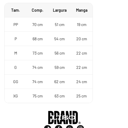
Tam.
Comp.
Largura
Manga
PP
70 cm
51 cm
19 cm
P
68 cm
54 cm
20 cm
M
73 cm
56 cm
22 cm
G
74 cm
59 cm
22 cm
GG
74 cm
62 cm
24 cm
XG
75 cm
63 cm
25 cm