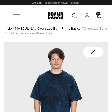
ATÉ 6X SEM JUROS | FRETE GRÁTIS ACIMA DE R$329
0
Início
/
MASCULINA
/
Oversized Burn Prime Básica
/ Oversized Burn
Prime Básica | Ocean Brand Liso