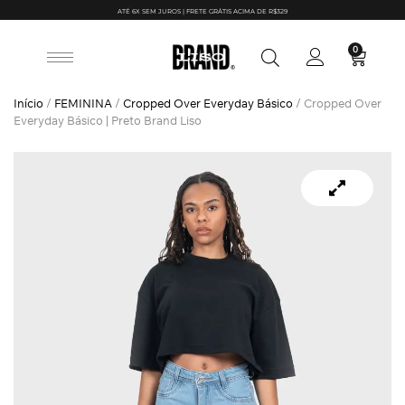
ATÉ 6X SEM JUROS | FRETE GRÁTIS ACIMA DE R$329
0
Início
/
FEMININA
/
Cropped Over Everyday Básico
/ Cropped Over
Everyday Básico | Preto Brand Liso