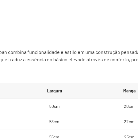
rban combina funcionalidade e estilo em uma construção pensad
 traduz a essência do básico elevado através de conforto, pr
Largura
Manga
50cm
20cm
53cm
22cm
55cm
25cm