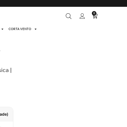
0
CORTA VENTO
o
ica |
dade)