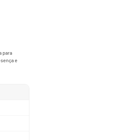
a para
esença e