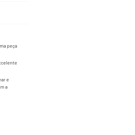
uma peça
xcelente
ear e
am a