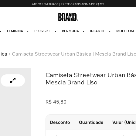
ATÉ 6X SEM JUROS | FRETE GRÁTIS ACIMA DE R$329
FEMININA
PLUS SIZE
BERMUDA
INFANTIL
MOLETOM
ica
/ Camiseta Streetwear Urban Básica | Mescla Brand Lis
Camiseta Streetwear Urban Bás
Mescla Brand Liso
R$
45,80
Desconto
Quantidade
Valor (Uni