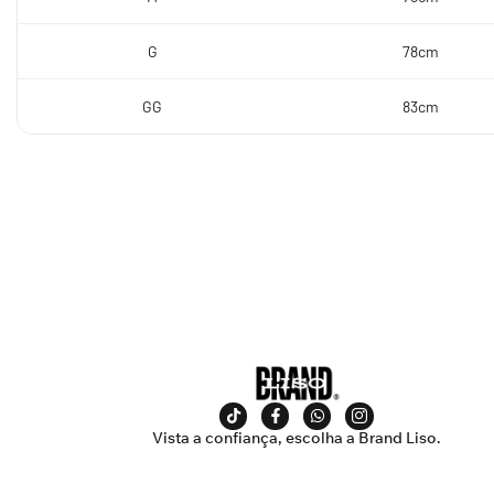
G
78cm
GG
83cm
Vista a confiança, escolha a Brand Liso.