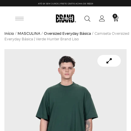
ATÉ 6X SEM JUROS | FRETE GRÁTIS ACIMA DE R$329
0
Início
/
MASCULINA
/
Oversized Everyday Básica
/ Camiseta Oversized
Everyday Básica | Verde Hunter Brand Liso