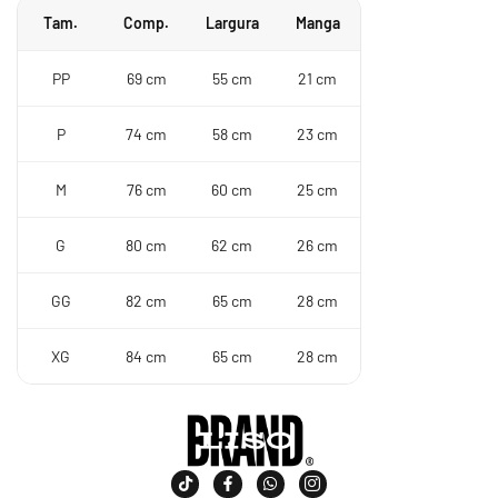
Tam.
Comp.
Largura
Manga
PP
69 cm
55 cm
21 cm
P
74 cm
58 cm
23 cm
M
76 cm
60 cm
25 cm
G
80 cm
62 cm
26 cm
GG
82 cm
65 cm
28 cm
XG
84 cm
65 cm
28 cm