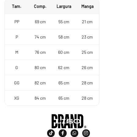
Tam.
Comp.
Largura
Manga
PP
69 cm
55 cm
21 cm
P
74 cm
58 cm
23 cm
M
76 cm
60 cm
25 cm
G
80 cm
62 cm
26 cm
GG
82 cm
65 cm
28 cm
XG
84 cm
65 cm
28 cm