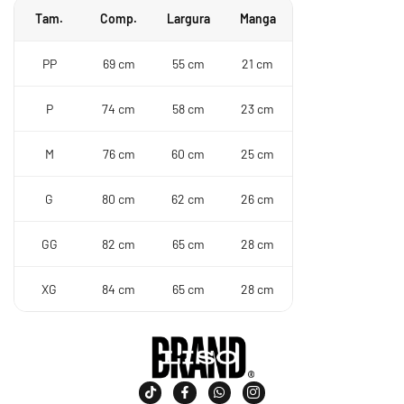
Tam.
Comp.
Largura
Manga
PP
69 cm
55 cm
21 cm
P
74 cm
58 cm
23 cm
M
76 cm
60 cm
25 cm
G
80 cm
62 cm
26 cm
GG
82 cm
65 cm
28 cm
XG
84 cm
65 cm
28 cm