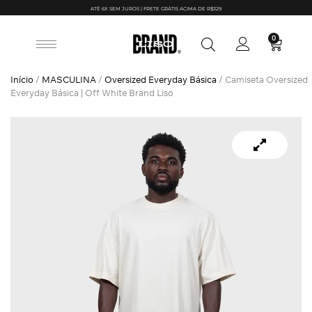
ATÉ 6X SEM JUROS | FRETE GRÁTIS ACIMA DE R$329
0
Início
/
MASCULINA
/
Oversized Everyday Básica
/ Camiseta Oversized
Everyday Básica | Off White Brand Liso