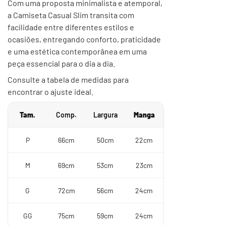
Com uma proposta minimalista e atemporal,
a Camiseta Casual Slim transita com
facilidade entre diferentes estilos e
ocasiões, entregando conforto, praticidade
e uma estética contemporânea em uma
peça essencial para o dia a dia.
Consulte a tabela de medidas para
encontrar o ajuste ideal.
Tam.
Comp.
Largura
Manga
P
66cm
50cm
22cm
M
69cm
53cm
23cm
G
72cm
56cm
24cm
GG
75cm
59cm
24cm