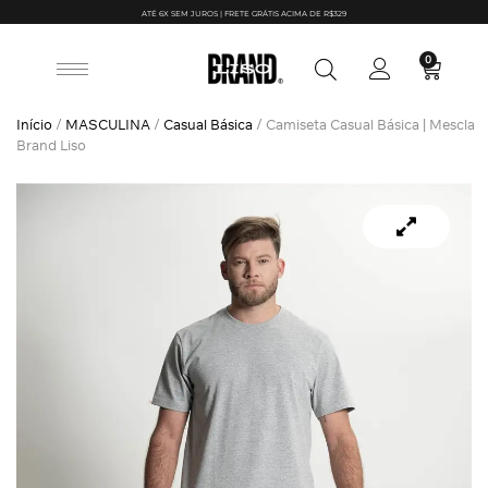
ATÉ 6X SEM JUROS | FRETE GRÁTIS ACIMA DE R$329
0
Início
/
MASCULINA
/
Casual Básica
/ Camiseta Casual Básica | Mescla
Brand Liso