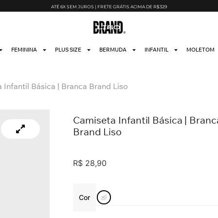
ATÉ 6X SEM JUROS | FRETE GRÁTIS ACIMA DE R$329
FEMININA
PLUS SIZE
BERMUDA
INFANTIL
MOLETOM
Infantil Básica | Branca Brand Liso
Camiseta Infantil Básica | Branc
Brand Liso
R$
28,90
Cor