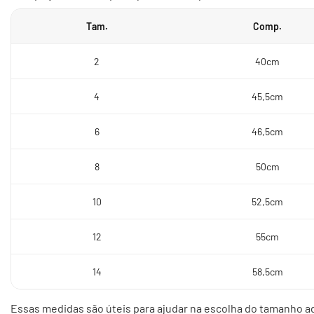
Tam.
Comp.
2
40cm
4
45,5cm
6
46,5cm
8
50cm
10
52,5cm
12
55cm
14
58,5cm
Essas medidas são úteis para ajudar na escolha do tamanho a