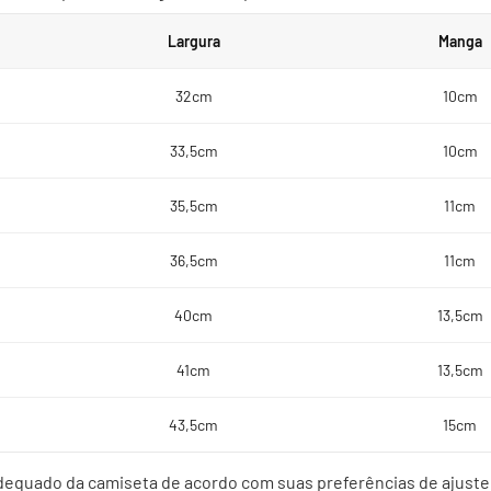
Largura
Manga
32cm
10cm
33,5cm
10cm
35,5cm
11cm
36,5cm
11cm
40cm
13,5cm
41cm
13,5cm
43,5cm
15cm
dequado da camiseta de acordo com suas preferências de ajuste