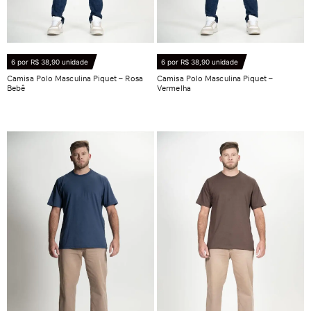
6 por R$ 38,90 unidade
6 por R$ 38,90 unidade
Camisa Polo Masculina Piquet – Rosa
Camisa Polo Masculina Piquet –
Bebê
Vermelha
R$
53,90
R$
53,90
Ver opções
Ver opções