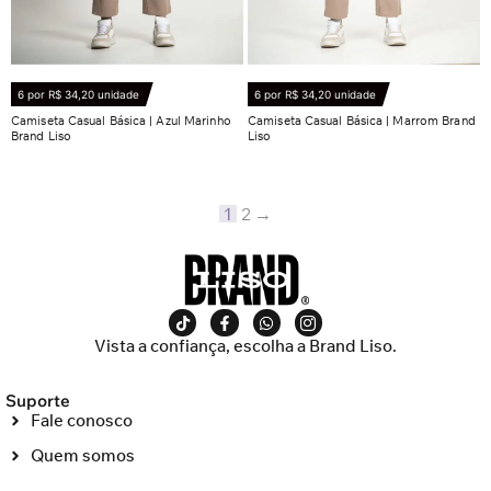
6 por R$ 34,20 unidade
6 por R$ 34,20 unidade
Camiseta Casual Básica | Azul Marinho
Camiseta Casual Básica | Marrom Brand
Brand Liso
Liso
R$
38,90
R$
38,90
Ver opções
Ver opções
1
2
→
Vista a confiança, escolha a Brand Liso.
Suporte
Fale conosco
Quem somos