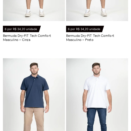
6 por R$ 34,20 unidade
6 por R$ 34,20 unidade
Bermuda Dry-FIT Tech Comfort
Bermuda Dry-FIT Tech Comfort
Masculino – Cinza
Masculino – Preto
R$
38,90
R$
38,90
Ver opções
Ver opções