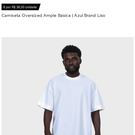
6 por R$ 38,00 unidade
Camiseta Oversized Ample Básica | Azul Brand Liso
R$
56,80
Ver opções