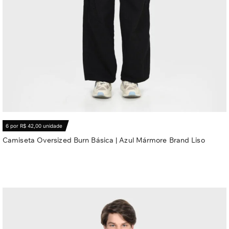
6 por R$ 42,00 unidade
Camiseta Oversized Burn Básica | Azul Mármore Brand Liso
R$
62,20
Ver opções