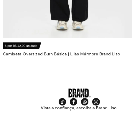
6 por R$ 42,00 unidade
Camiseta Oversized Burn Básica | Lilás Mármore Brand Liso
R$
62,20
Ver opções
Vista a confiança, escolha a Brand Liso.