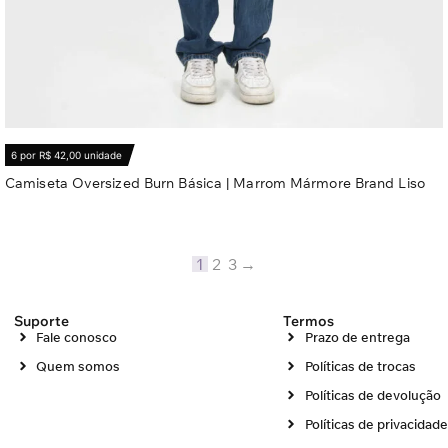
6 por R$ 42,00 unidade
Camiseta Oversized Burn Básica | Marrom Mármore Brand Liso
R$
62,20
Ver opções
1
2
3
→
Suporte
Termos
Fale conosco
Prazo de entrega
Quem somos
Políticas de trocas
Políticas de devolução
Políticas de privacidad