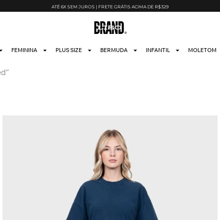
ATÉ 6X SEM JUROS | FRETE GRÁTIS ACIMA DE R$329
FEMININA
PLUS SIZE
BERMUDA
INFANTIL
MOLETOM
ed”