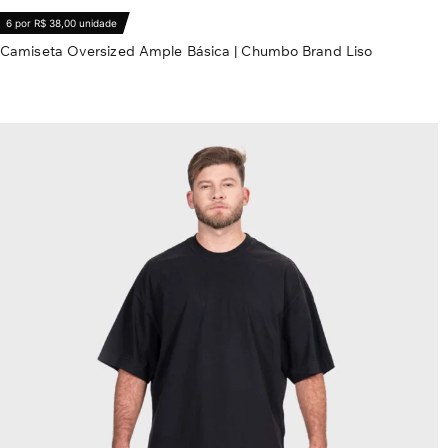
6 por R$ 38,00 unidade
Camiseta Oversized Ample Básica | Chumbo Brand Liso
R$
56,80
Ver opções