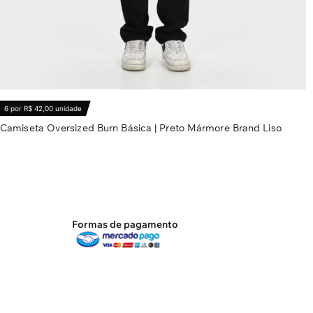
6 por R$ 42,00 unidade
Camiseta Oversized Burn Básica | Preto Mármore Brand Liso
R$
62,20
Ver opções
Formas de pagamento
e