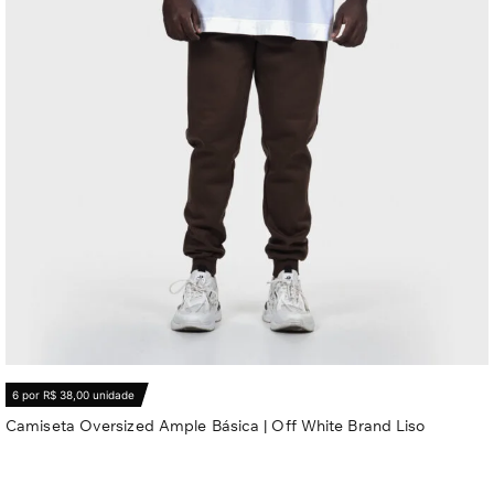
6 por R$ 38,00 unidade
Camiseta Oversized Ample Básica | Off White Brand Liso
R$
56,80
Ver opções