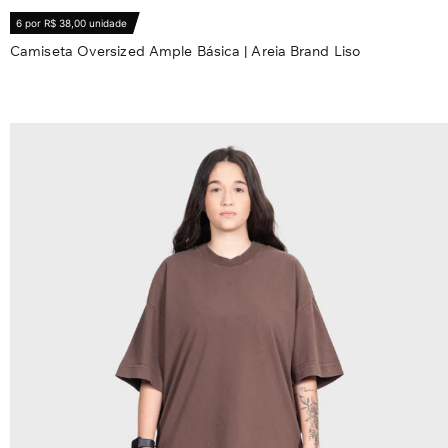
6 por R$ 38,00 unidade
Camiseta Oversized Ample Básica | Areia Brand Liso
R$
56,80
Ver opções