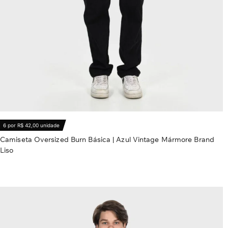
6 por R$ 42,00 unidade
Camiseta Oversized Burn Básica | Azul Vintage Mármore Brand
Liso
R$
62,20
Ver opções