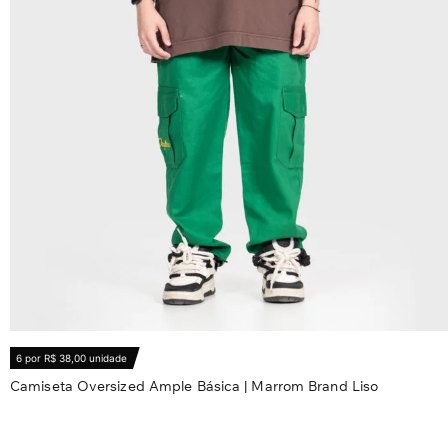
6 por R$ 38,00 unidade
Camiseta Oversized Ample Básica | Marrom Brand Liso
R$
56,80
Ver opções