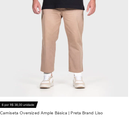
6 por R$ 38,00 unidade
Camiseta Oversized Ample Básica | Preta Brand Liso
R$
56,80
Ver opções