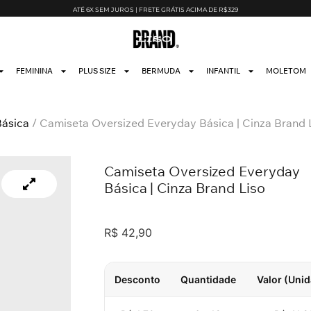
ATÉ 6X SEM JUROS | FRETE GRÁTIS ACIMA DE R$329
FEMININA
PLUS SIZE
BERMUDA
INFANTIL
MOLETOM
Básica
/ Camiseta Oversized Everyday Básica | Cinza Brand 
Camiseta Oversized Everyday
Básica | Cinza Brand Liso
R$
42,90
Desconto
Quantidade
Valor (Uni