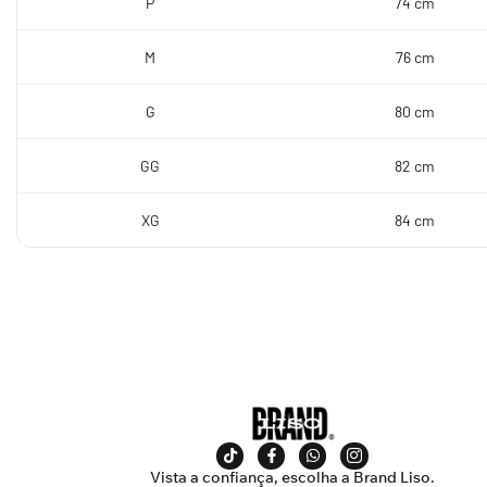
P
74 cm
M
76 cm
G
80 cm
GG
82 cm
XG
84 cm
Vista a confiança, escolha a Brand Liso.