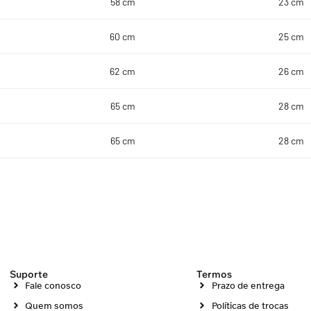
58 cm
23 cm
60 cm
25 cm
62 cm
26 cm
65 cm
28 cm
65 cm
28 cm
Suporte
Termos
Fale conosco
Prazo de entrega
Quem somos
Políticas de trocas