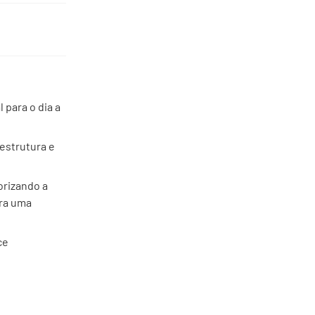
para o dia a
estrutura e
orizando a
ara uma
ce